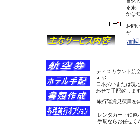
自然
る旅
かな
お問
ぞ
ディスカウント航
可能
日本払いまたは現
わせて手配致しま
旅行運賃見積書を
レンタカー・鉄道
手配ならお任せく