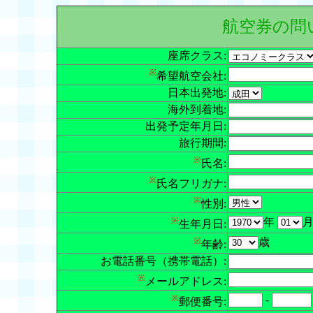
航空券の問
座席クラス:
※
希望航空会社:
日本出発地:
海外到着地:
出発予定年月日:
旅行期間:
※
氏名:
※
氏名フリガナ:
※
性別:
※
年
生年月日:
※
歳
年齢:
お電話番号（携帯電話）:
※
メールアドレス:
※
-
郵便番号: